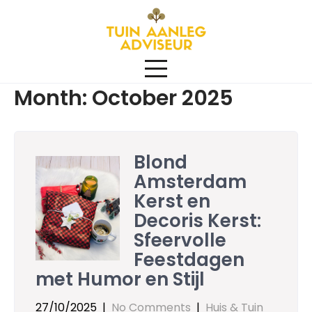
Skip
to
content
Month:
October 2025
Blond
Amsterdam
Kerst en
Decoris Kerst:
Sfeervolle
Feestdagen
met Humor en Stijl
27/10/2025
|
No Comments
|
Huis & Tuin