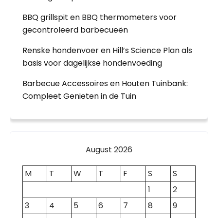
BBQ grillspit en BBQ thermometers voor
gecontroleerd barbecueën
Renske hondenvoer en Hill’s Science Plan als
basis voor dagelijkse hondenvoeding
Barbecue Accessoires en Houten Tuinbank:
Compleet Genieten in de Tuin
August 2026
M
T
W
T
F
S
S
1
2
3
4
5
6
7
8
9