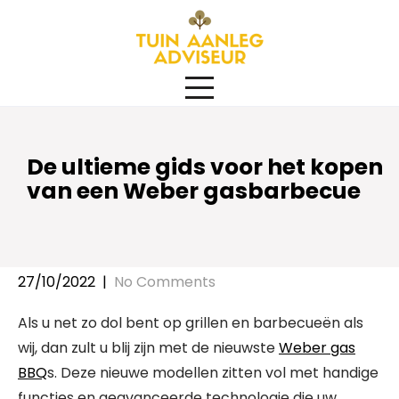
Skip
to
content
De ultieme gids voor het kopen
van een Weber gasbarbecue
27/10/2022
|
No Comments
Als u net zo dol bent op grillen en barbecueën als
wij, dan zult u blij zijn met de nieuwste
Weber gas
BBQ
s. Deze nieuwe modellen zitten vol met handige
functies en geavanceerde technologie die uw