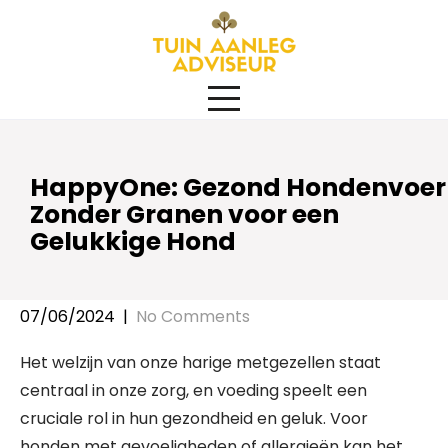
Skip
to
content
HappyOne: Gezond Hondenvoer
Zonder Granen voor een
Gelukkige Hond
07/06/2024
|
No Comments
Het welzijn van onze harige metgezellen staat
centraal in onze zorg, en voeding speelt een
cruciale rol in hun gezondheid en geluk. Voor
honden met gevoeligheden of allergieën kan het