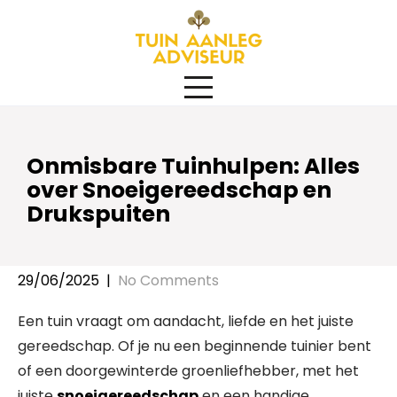
Skip
to
content
Onmisbare Tuinhulpen: Alles
over Snoeigereedschap en
Drukspuiten
29/06/2025
|
No Comments
Een tuin vraagt om aandacht, liefde en het juiste
gereedschap. Of je nu een beginnende tuinier bent
of een doorgewinterde groenliefhebber, met het
juiste
snoeigereedschap
en een handige