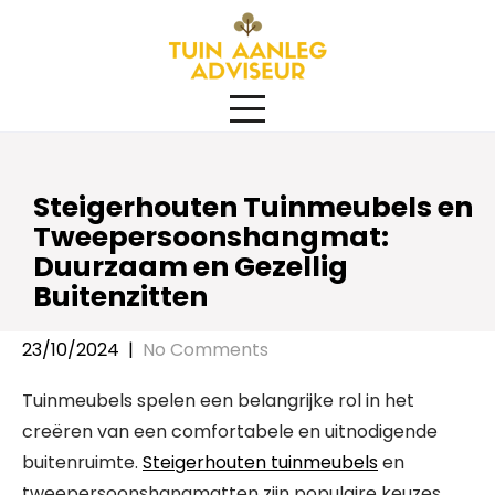
Skip
to
content
Steigerhouten Tuinmeubels en
Tweepersoonshangmat:
Duurzaam en Gezellig
Buitenzitten
23/10/2024
|
No Comments
Tuinmeubels spelen een belangrijke rol in het
creëren van een comfortabele en uitnodigende
buitenruimte.
Steigerhouten tuinmeubels
en
tweepersoonshangmatten zijn populaire keuzes