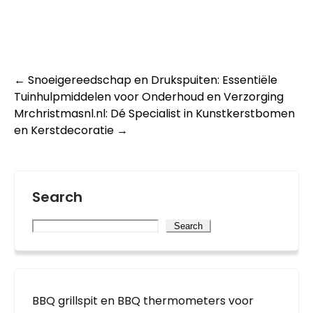
Post
←
Snoeigereedschap en Drukspuiten: Essentiële
Tuinhulpmiddelen voor Onderhoud en Verzorging
navigation
Mrchristmasnl.nl: Dé Specialist in Kunstkerstbomen
en Kerstdecoratie
→
Search
Search
BBQ grillspit en BBQ thermometers voor