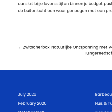
aansluit bij je levensstijl en binnen je budget 
de buitenlucht een waar genoegen met een prac
Post
←
Zwitscherbox: Natuurlijke Ontspanning met 
Tuingereedsch
navigation
July 2026
Barbecu
February 2026
Huis & Tu