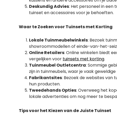
kussens en andere accessoires om je buite
Deskundig Advies
: Het personeel in een t
tuinset en accessoires voor je behoeften.
Waar te Zoeken voor Tuinsets met Korting
Lokale Tuinmeubelwinkels
: Bezoek tuin
showroommodellen of einde-van-het-sei
Online Retailers
: Online winkelen biedt e
vergelijken voor
tuinsets met korting
.
Tuinmeubel Outletcentra
: Sommige gebi
zijn in tuinmeubels, waar je vaak geweldige
Fabrikantsites
: Bezoek de websites van 
hun producten.
Tweedehands Opties
: Overweeg het kop
lokale advertenties om nog meer te bespa
Tips voor het Kiezen van de Juiste Tuinset