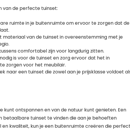
en van de perfecte tuinset:
are ruimte in je buitenruimte om ervoor te zorgen dat de
aat.
het materiaal van de tuinset in overeenstemming met je
egio.
kussens comfortabel zijn voor langdurig zitten.
odig is voor de tuinset en zorg ervoor dat het in
e zorgen voor het meubilair.
oek naar een tuinset die zowel aan je prijsklasse voldoet al
r je kunt ontspannen en van de natuur kunt genieten. Een
n betaalbare tuinset te vinden die aan je behoeften
l en kwaliteit, kun je een buitenruimte creëren die perfec