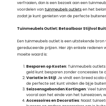
verfraaien, dan is een bezoek aan een tuinmeubel
voordelen van
tuinmeubels outlets
en het belan
zodat je kunt genieten van de perfecte buitener
Tuinmeubels Outlet: Betaalbaar Stijlvol Bui
Een tuinmeubels outlet is een uitstekende bron 
gereduceerde prijzen. Hier zijn enkele redene
moeite waard is:
Besparen op Kosten
: Tuinmeubels outlet
geld kunt besparen zonder concessies te d
Variatie in Stijl
: Je vindt een breed scala a
de perfecte set kunt vinden die bij je buite
Seizoensgebonden Kortingen
: Veel tui
vooral aan het einde van het tuinseizoen, w
Accessoires en Decoraties
: Naast tuinse