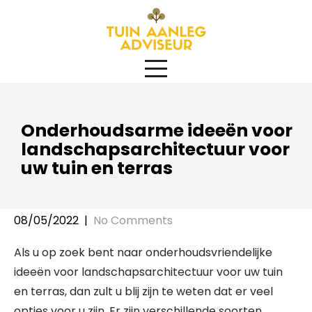
Skip
to
content
Onderhoudsarme ideeën voor
landschapsarchitectuur voor
uw tuin en terras
08/05/2022
|
No Comments
Als u op zoek bent naar onderhoudsvriendelijke
ideeën voor landschapsarchitectuur voor uw tuin
en terras, dan zult u blij zijn te weten dat er veel
opties voor u zijn. Er zijn verschillende soorten